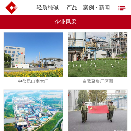
轻质纯碱
产品
案例 · 新闻
企业风采
中盐昆山南大门
白鹭聚集厂区图