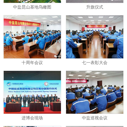
中盐昆山基地鸟瞰图
升旗仪式
十周年会议
七一表彰大会
进博会现场
中盐巡视会议