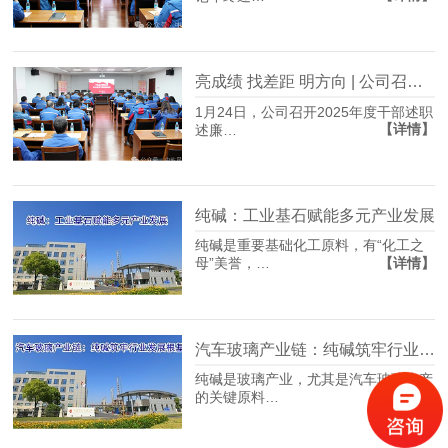
亮成绩 找差距 明方向 | 公司召开2025年度干部述职述廉会议
1月24日，公司召开2025年度干部述职
【详情】
述廉…
纯碱：工业基石赋能多元产业发展
纯碱是重要基础化工原料，有“化工之
【详情】
母”美誉，…
汽车玻璃产业链：纯碱筑牢行业发展根基
纯碱是玻璃产业，尤其是汽车玻璃生产
【详情】
的关键原料…